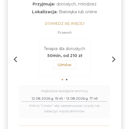
Przyjmuje:
dorosłych, młodzież
Lokalizacja:
Białołęka lub online
DOWIEDZ SIĘ WIĘCEJ
Przewiń
 dla młodzieży
Terapia dla m
Terapia dla dorosłych
14-17 lat)
(14-17 la
50min, od 210 zł
n, od 210 zł
50min, od 2
Umów
Umów
Umów
Najbliższe dostępne terminy
12.08.2026 g. 15:45
12.08.2026 g. 17:45
Kliknij "Umów" aby zarezerwować wizytę lub
zobaczyć więcej terminów.