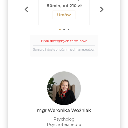
(od 16 la
n, od 250 zł
50min, od 210 zł
50min, od 2
Umów
Umów
Umów
Brak dostępnych terminów
Sprawdź dostępność innych terapeutów.
mgr Weronika Woźniak
Psycholog
Psychoterapeuta