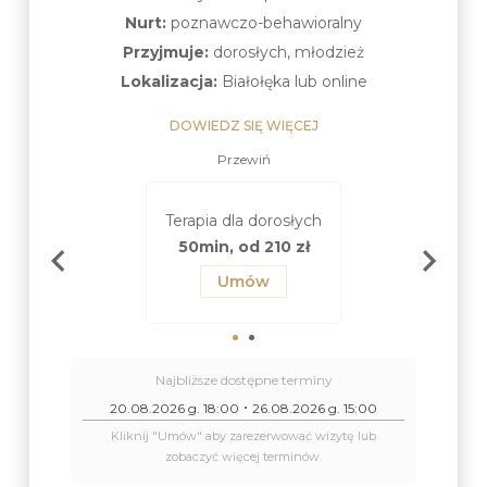
Nurt:
poznawczo-behawioralny
Przyjmuje:
dorosłych, młodzież
Lokalizacja:
Białołęka lub online
DOWIEDZ SIĘ WIĘCEJ
Przewiń
 dla młodzieży
Terapia dla m
Terapia dla dorosłych
od 16 lat)
(od 16 la
50min, od 210 zł
n, od 210 zł
50min, od 2
Umów
Umów
Umów
Najbliższe dostępne terminy
20.08.2026 g. 18:00
26.08.2026 g. 15:00
Kliknij "Umów" aby zarezerwować wizytę lub
zobaczyć więcej terminów.