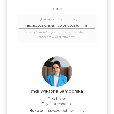
Najbliższe dostępne terminy
18.08.2026 g. 15:45
20.08.2026 g. 14:45
Kliknij "Umów" aby zarezerwować wizytę lub
zobaczyć więcej terminów.
mgr Wiktoria Samborska
Psycholog
Psychoterapeuta
Nurt:
poznawczo-behawioralny