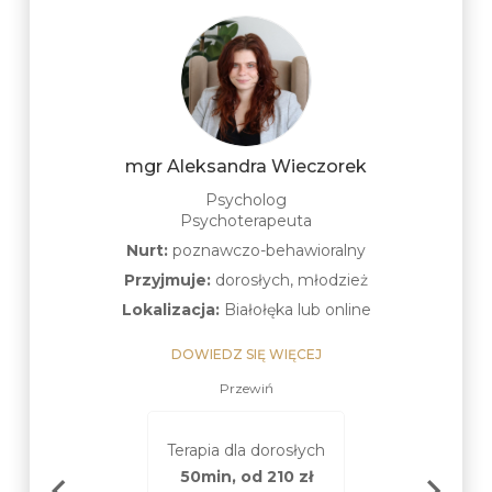
mgr Aleksandra Wieczorek
Psycholog
Psychoterapeuta
Nurt:
poznawczo-behawioralny
Przyjmuje:
dorosłych, młodzież
Lokalizacja:
Białołęka lub online
DOWIEDZ SIĘ WIĘCEJ
Przewiń
 dla młodzieży
Terapia dla m
Terapia dla dorosłych
14-17 lat)
(14-17 la
50min, od 210 zł
n, od 210 zł
50min, od 2