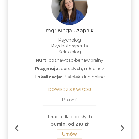
mgr Kinga Czapnik
Psycholog
Psychoterapeuta
Seksuolog
Nurt:
poznawczo-behawioralny
Przyjmuje:
dorosłych, młodzież
Lokalizacja:
Białołęka lub online
DOWIEDZ SIĘ WIĘCEJ
Przewiń
nsultacja
Terapia dla m
Terapia dla dorosłych
suologiczna
(od 16 la
50min, od 210 zł
n, od 210 zł
50min, od 2
Umów
Umów
Umów