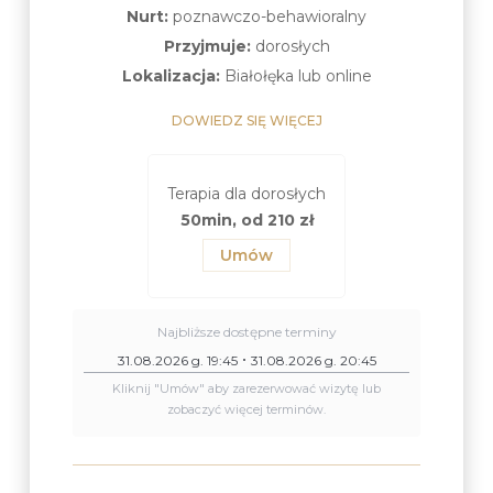
Nurt:
poznawczo-behawioralny
Przyjmuje:
dorosłych
Lokalizacja:
Białołęka lub online
DOWIEDZ SIĘ WIĘCEJ
Terapia dla dorosłych
50min, od 210 zł
Umów
Najbliższe dostępne terminy
31.08.2026 g. 19:45
31.08.2026 g. 20:45
Kliknij "Umów" aby zarezerwować wizytę lub
zobaczyć więcej terminów.