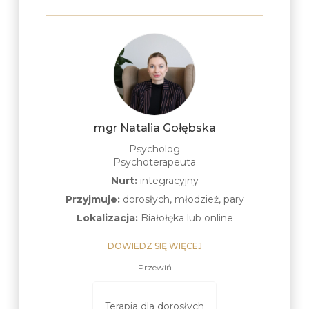
mgr Natalia Gołębska
Psycholog
Psychoterapeuta
Nurt:
integracyjny
Przyjmuje:
dorosłych, młodzież, pary
Lokalizacja:
Białołęka lub online
DOWIEDZ SIĘ WIĘCEJ
Przewiń
Terapia dla m
apia dla par
Terapia dla dorosłych